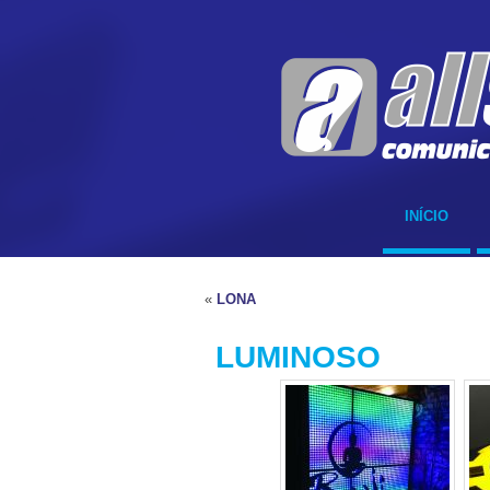
INÍCIO
«
LONA
LUMINOSO