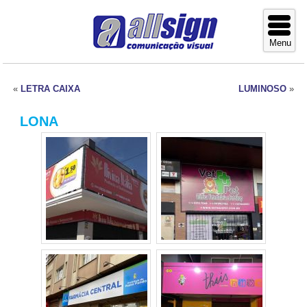
«
LETRA CAIXA
LUMINOSO
»
LONA