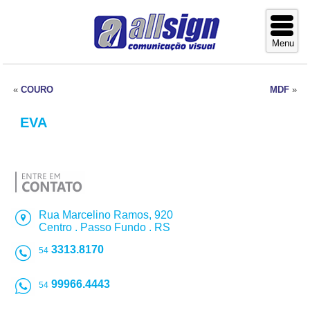
«
COURO
MDF
»
EVA
Rua Marcelino Ramos, 920
Centro . Passo Fundo . RS
3313.8170
54
99966.4443
54